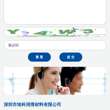
重 置
提 交
深圳市埃科润滑材料有限公司