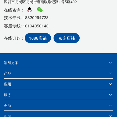
深圳市龙岗区龙岗街道南联瑞记路1号S座402
在线咨询：
技术专线: 18820294728
客服专线: 18194050143
在线订购：
1688店铺
京东店铺
润滑方案
产品
应用
服务
创新
新闻